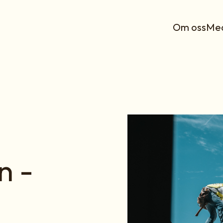
Om oss
Med
n -
g