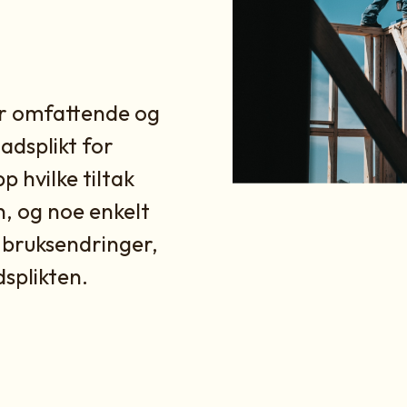
er omfattende og
adsplikt for
p hvilke tiltak
, og noe enkelt
, bruksendringer,
splikten.