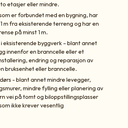
to etasjer eller mindre.
 som er forbundet med en bygning, har
 1 m fra eksisterende terreng og har en
rense på minst 1 m.
k i eksisterende byggverk – blant annet
 innenfor en branncelle eller et
nstallering, endring og reparasjon av
n bruksenhet eller branncelle.
ndørs - blant annet mindre levegger,
smurer, mindre fylling eller planering av
n vei på tomt og biloppstillingsplasser
som ikke krever vesentlig