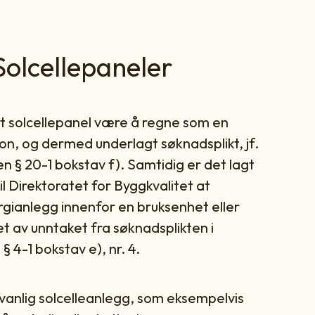
Solcellepaneler
et solcellepanel være å regne som en
jon, og dermed underlagt søknadsplikt, jf.
n § 20-1 bokstav f). Samtidig er det lagt
til Direktoratet for Byggkvalitet at
ergianlegg innenfor en bruksenhet eller
t av unntaket fra søknadsplikten i
 4-1 bokstav e), nr. 4.
 vanlig solcelleanlegg, som eksempelvis