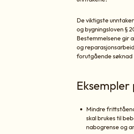
De viktigste unntaken
og bygningsloven § 2
Bestemmelsene gir anl
og reparasjonsarbeid
forutgående søknad o
Eksempler 
Mindre frittståe
skal brukes til be
nabogrense og a