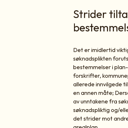
Strider til
bestemmel
Det er imidlertid vik
søknadsplikten forutse
bestemmelser i plan-
forskrifter, kommune
allerede innvilgede ti
en annen måte; Derso
av unntakene fra søkn
søknadspliktig og/el
det strider mot andre 
arealplan.