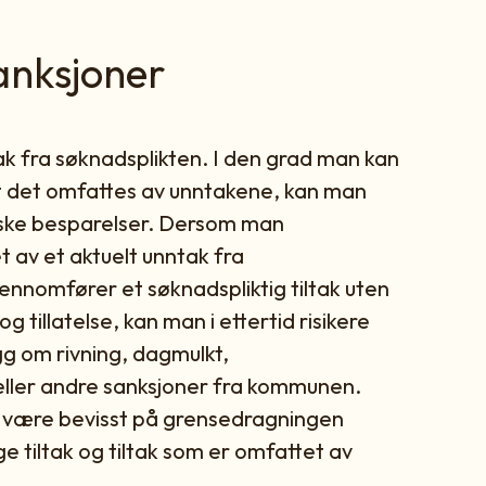
sanksjoner
ak fra søknadsplikten. I den grad man kan
k at det omfattes av unntakene, kan man
ske besparelser. Dersom man
 av et aktuelt unntak fra
ennomfører et søknadspliktig tiltak uten
 tillatelse, kan man i ettertid risikere
g om rivning, dagmulkt,
ller andre sanksjoner fra kommunen.
 å være bevisst på grensedragningen
e tiltak og tiltak som er omfattet av