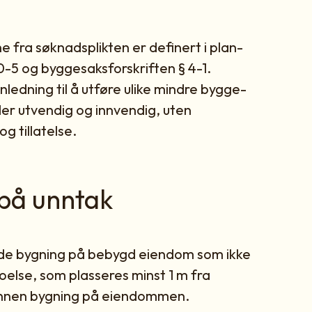
e fra søknadsplikten er definert i plan-
0-5 og byggesaksforskriften § 4-1.
edning til å utføre ulike mindre bygge-
er utvendig og innvendig, uten
g tillatelse.
på unntak
nde bygning på bebygd eiendom som ikke
boelse, som plasseres minst 1 m fra
nnen bygning på eiendommen.