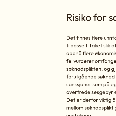
Risiko for 
Det finnes flere unnt
tilpasse tiltaket sli
oppnå flere økonomi
feilvurderer omfanget
søknadsplikten, og gj
forutgående søknad og
sanksjoner som påleg
overtredelsesgebyr e
Det er derfor viktig
mellom søknadspliktig
unntakene.