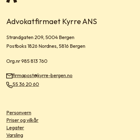
Advokatfirmaet Kyrre ANS
Besøksadresse:
Strandgaten 209, 5004 Bergen
Postadresse:
Postboks 1826 Nordnes, 5816 Bergen
Org.nr 985 813 760
firmapost@kyrre-bergen.no
E-post:
55 36 20 60
Telefon:
Personvern
Priser og vilkår
Legater
Varsling